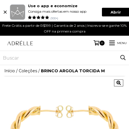
Use o app e economize
Consiga mais ofertas em nosso app
Abrir
(100+)
Frete Grátis a partir de R$399 | Garantia de 2 anos | Inscreva-se e ganhe 10%
OFF na primeira compra
MENU
0
Início
/
Coleções
/
BRINCO ARGOLA TORCIDA M