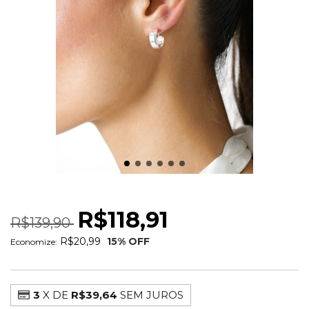
BRINCO ARGOLA LISA PRATA 925
R$118,91
R$139,90
R$20,99
15
% OFF
Economize:
3
X DE
R$39,64
SEM JUROS