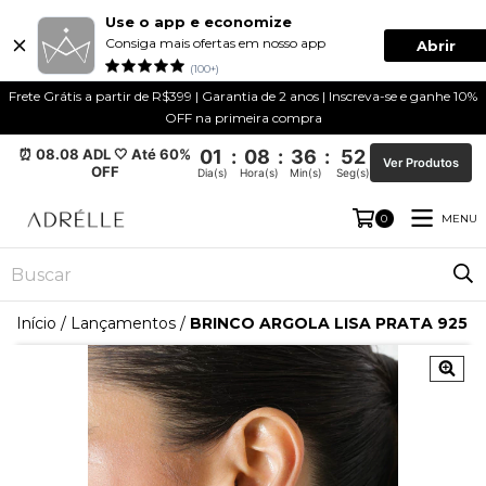
Use o app e economize
Consiga mais ofertas em nosso app
Abrir
(100+)
Frete Grátis a partir de R$399 | Garantia de 2 anos | Inscreva-se e ganhe 10%
OFF na primeira compra
⏰ 08.08 ADL 🤍 Até 60%
01
:
08
:
36
:
51
Ver Produtos
OFF
Dia(s)
Hora(s)
Min(s)
Seg(s)
MENU
0
Início
/
Lançamentos
/
BRINCO ARGOLA LISA PRATA 925