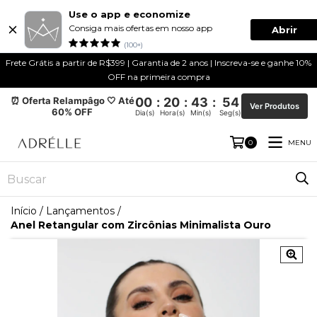
Use o app e economize
Consiga mais ofertas em nosso app
Abrir
(100+)
Frete Grátis a partir de R$399 | Garantia de 2 anos | Inscreva-se e ganhe 10%
OFF na primeira compra
⏰ Oferta Relampâgo 🤍 Até
00
:
20
:
43
:
54
Ver Produtos
60% OFF
Dia(s)
Hora(s)
Min(s)
Seg(s)
MENU
0
Início
/
Lançamentos
/
Anel Retangular com Zircônias Minimalista Ouro