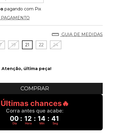
to
pagando com Pix
E PAGAMENTO
GUIA DE MEDIDAS
7
19
21
22
24
Atenção, última peça!
Últimas chances🔥
Corra antes que acabe:
00
:
12
:
14
:
40
Dia
Hora
Min
Seg