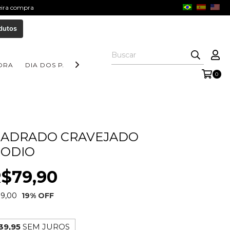
meira compra
dutos
ORA
DIA DOS PAIS
COLEÇÃO AURORA
COLEÇÃO FORM
0
UADRADO CRAVEJADO
RODIO
$79,90
9,00
19
% OFF
39,95
SEM JUROS