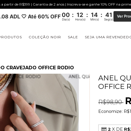
s a partir de R$399 | Garantia de 2 anos | Inscreva-se e ganhe 10% OFF na pri
00
:
12
:
14
:
40
.08 ADL 🤍 Até 60% OFF
Ver Pro
Dia(s)
Hora(s)
Min(s)
Seg(s)
PRODUTOS
COLEÇÃO NOIR
SALE
SEJA UMA REVENDED
O CRAVEJADO OFFICE RODIO
ANEL Q
OFFICE 
R
R$98,90
Economize:
R$1
2
X DE
R$