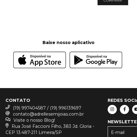
COMPRAR
Baixe nosso aplicativo
CONTATO
REDES SOCI
(19) 997404587 / (19) 996139697
contato@adrellesemijoias.com.br
Visite o nosso Blog!
NEWSLETTE
Rua José Faccioni Filho, 383 Jd. Gloria -
CEP 13.487-211 Limeira/SP