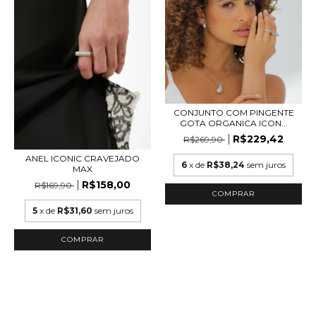
CONJUNTO COM PINGENTE
GOTA ORGANICA ICON...
R$229,42
R$269,90
ANEL ICONIC CRAVEJADO
6
x de
R$38,24
sem juros
MAX
R$158,00
R$169,90
COMPRAR
5
x de
R$31,60
sem juros
COMPRAR