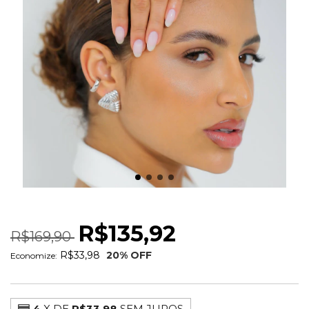
ANEL ICONIC CRAVEJADO MAX RODIO
R$135,92
R$169,90
R$33,98
20
% OFF
Economize:
4
X DE
R$33,98
SEM JUROS