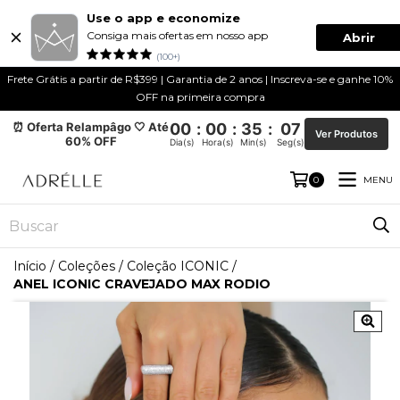
Use o app e economize
Consiga mais ofertas em nosso app
Abrir
(100+)
Frete Grátis a partir de R$399 | Garantia de 2 anos | Inscreva-se e ganhe 10%
OFF na primeira compra
⏰ Oferta Relampâgo 🤍 Até
00
:
00
:
35
:
06
Ver Produtos
60% OFF
Dia(s)
Hora(s)
Min(s)
Seg(s)
MENU
0
Início
/
Coleções
/
Coleção ICONIC
/
ANEL ICONIC CRAVEJADO MAX RODIO