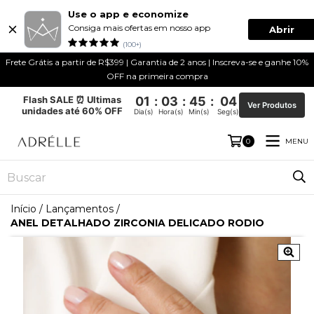
Use o app e economize
Consiga mais ofertas em nosso app
Abrir
(100+)
Frete Grátis a partir de R$399 | Garantia de 2 anos | Inscreva-se e ganhe 10%
OFF na primeira compra
Flash SALE ⏰ Ultimas
01
:
03
:
45
:
04
Ver Produtos
unidades até 60% OFF
Dia(s)
Hora(s)
Min(s)
Seg(s)
MENU
0
Início
/
Lançamentos
/
ANEL DETALHADO ZIRCONIA DELICADO RODIO