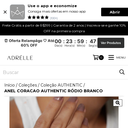
Use o app e economize
Consiga mais ofertas em nosso app
Abrir
(100+)
Frete Grátis a partir de R$399 | Garantia de 2 anos | Inscreva-se e ganhe 10%
OFF na primeira compra
⏰ Oferta Relampâgo 🤍 Até
00
:
23
:
59
:
47
Ver Produtos
60% OFF
Dia(s)
Hora(s)
Min(s)
Seg(s)
MENU
0
Início
/
Coleções
/
Coleção AUTHENTIC
/
ANEL CORACAO AUTHENTIC RÓDIO BRANCO