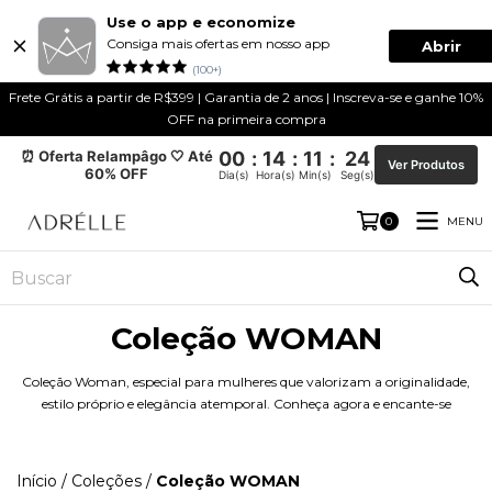
Use o app e economize
Consiga mais ofertas em nosso app
Abrir
(100+)
Frete Grátis a partir de R$399 | Garantia de 2 anos | Inscreva-se e ganhe 10%
OFF na primeira compra
⏰ Oferta Relampâgo 🤍 Até
00
:
14
:
11
:
24
Ver Produtos
60% OFF
Dia(s)
Hora(s)
Min(s)
Seg(s)
MENU
0
Coleção WOMAN
Coleção Woman, especial para mulheres que valorizam a originalidade,
estilo próprio e elegância atemporal. Conheça agora e encante-se
Início
/
Coleções
/
Coleção WOMAN