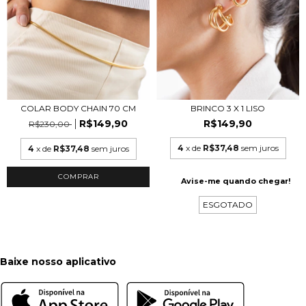
COLAR BODY CHAIN 70 CM
BRINCO 3 X 1 LISO
R$149,90
R$149,90
R$230,00
4
x de
R$37,48
sem juros
4
x de
R$37,48
sem juros
COMPRAR
Avise-me quando chegar!
ESGOTADO
Baixe nosso aplicativo