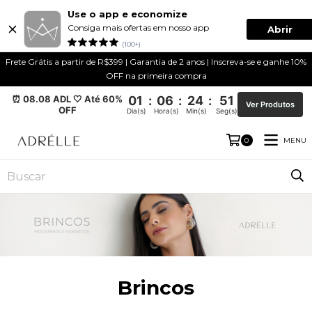
Use o app e economize
Consiga mais ofertas em nosso app
Abrir
(100+)
Frete Grátis a partir de R$399 | Garantia de 2 anos | Inscreva-se e ganhe 10%
OFF na primeira compra
⏰ 08.08 ADL 🤍 Até 60%
01
:
06
:
24
:
51
Ver Produtos
OFF
Dia(s)
Hora(s)
Min(s)
Seg(s)
MENU
0
Brincos