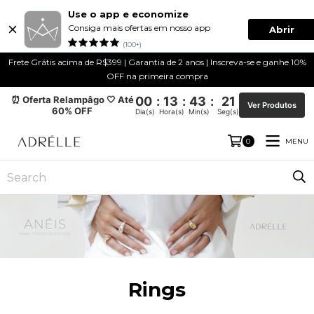
Use o app e economize
Consiga mais ofertas em nosso app
Abrir
(100+)
Frete Grátis acima de R$399 | Garantia de 2 anos | Inscreva-se e ganhe 10%
OFF na primeira compra
⏰ Oferta Relampâgo 🤍 Até
00
:
13
:
43
:
21
Ver Produtos
60% OFF
Dia(s)
Hora(s)
Min(s)
Seg(s)
MENU
0
Rings