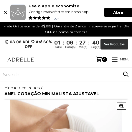
Use o app e economize
Consiga mais ofertas em nosso app
Abrir
(100+)
Frete Grátis acima de R$399 | Garantia de 2 anos | Inscreva-se e ganhe 10%
OFF na primeira compra
⏰ 08.08 ADL 🤍 Até 60%
01
:
06
:
27
:
39
Ver Produtos
OFF
Dia(s)
Hora(s)
Min(s)
Seg(s)
MENU
0
Home
/
colecoes
/
ANEL CORAÇÃO MINIMALISTA AJUSTAVEL