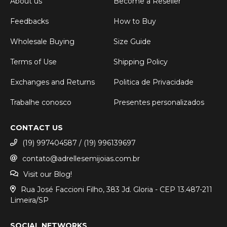
About us
Become a Reseller
Feedbacks
How to Buy
Wholesale Buying
Size Guide
Terms of Use
Shipping Policy
Exchanges and Returns
Politica de Privacidade
Trabalhe conosco
Presentes personalizados
CONTACT US
(19) 997404587 / (19) 996139697
contato@adrellesemijoias.com.br
Visit our Blog!
Rua José Faccioni Filho, 383 Jd. Gloria - CEP 13.487-211
Limeira/SP
SOCIAL NETWORKS