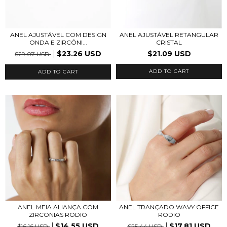
ANEL AJUSTÁVEL COM DESIGN
ANEL AJUSTÁVEL RETANGULAR
ONDA E ZIRCÔNI...
CRISTAL
$23.26 USD
$21.09 USD
$29.07 USD
ADD TO CART
ADD TO CART
ANEL MEIA ALIANÇA COM
ANEL TRANÇADO WAVY OFFICE
ZIRCONIAS RODIO
RODIO
$14.55 USD
$17.81 USD
$16.16 USD
$25.44 USD