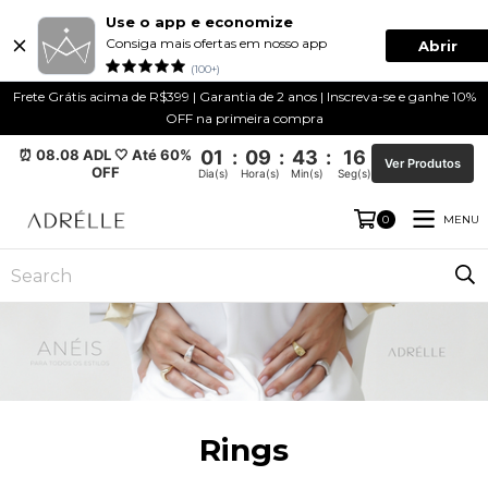
Use o app e economize
Consiga mais ofertas em nosso app
Abrir
(100+)
Frete Grátis acima de R$399 | Garantia de 2 anos | Inscreva-se e ganhe 10%
OFF na primeira compra
⏰ 08.08 ADL 🤍 Até 60%
01
:
09
:
43
:
15
Ver Produtos
OFF
Dia(s)
Hora(s)
Min(s)
Seg(s)
MENU
0
Rings