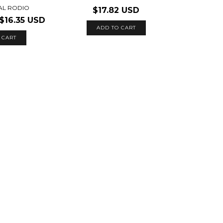
L RODIO
$17.82 USD
$16.35 USD
ADD TO CART
 CART