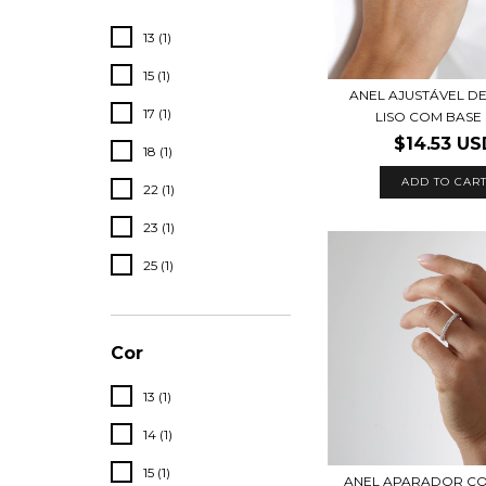
13 (1)
15 (1)
ANEL AJUSTÁVEL D
17 (1)
LISO COM BASE R
$14.53 US
18 (1)
ADD TO CAR
22 (1)
23 (1)
25 (1)
Cor
13 (1)
14 (1)
15 (1)
ANEL APARADOR C