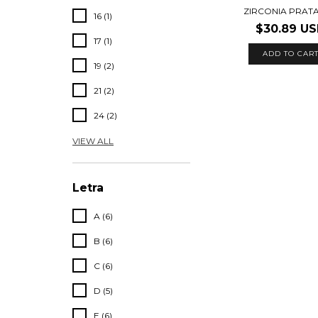
ZIRCONIA PRATA 
16 (1)
$30.89 U
17 (1)
ADD TO CAR
19 (2)
21 (2)
24 (2)
VIEW ALL
Letra
A (6)
B (6)
C (6)
D (5)
E (6)