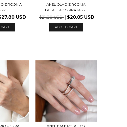
IO ZIRCONIA
ANEL OLHO ZIRCONIA
 925
DETALHADO PRATA 925
$27.80 USD
$20.05 USD
$21.80 USD
 CART
ADD TO CART
ÁRIO PEDRA
ANEL BASE RETA LISO