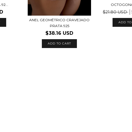
92...
OCTOGONA
SD
$21.80 USD
ANEL GEOMÉTRICO CRAVEJADO
T
ADD TO
PRATA 925
$38.16 USD
ADD TO CART