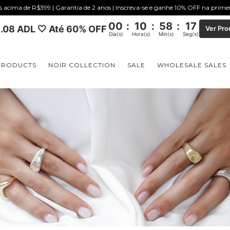
is acima de R$399 | Garantia de 2 anos | Inscreva-se e ganhe 10% OFF na prim
00
:
10
:
58
:
16
.08 ADL 🤍 Até 60% OFF
Ver Pro
Dia(s)
Hora(s)
Min(s)
Seg(s)
PRODUCTS
NOIR COLLECTION
SALE
WHOLESALE SALES