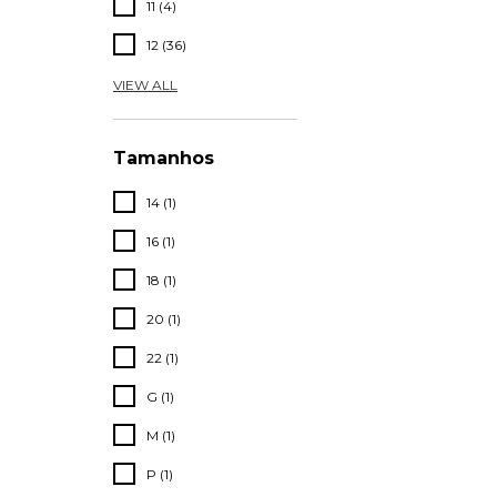
11 (4)
12 (36)
VIEW ALL
Tamanhos
14 (1)
16 (1)
18 (1)
20 (1)
22 (1)
G (1)
M (1)
P (1)