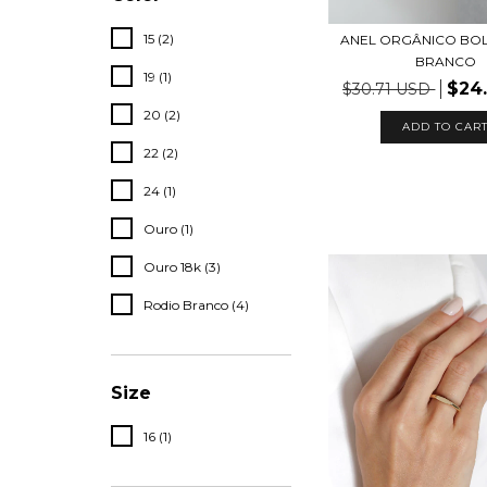
15 (2)
ANEL ORGÂNICO BO
BRANCO
19 (1)
$24
$30.71 USD
20 (2)
ADD TO CAR
22 (2)
24 (1)
Ouro (1)
Ouro 18k (3)
Rodio Branco (4)
Size
16 (1)