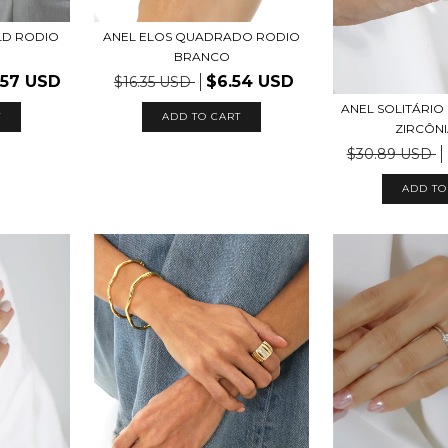
LD RODIO
ANEL ELOS QUADRADO RODIO
BRANCO
.57 USD
$6.54 USD
$16.35 USD
ANEL SOLITÁRIO
T
ADD TO CART
ZIRCÔNIA
$30.89 USD
ADD TO