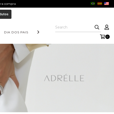
eira compra
dutos
DIA DOS PAIS
COLEÇÃO AURORA
FORM COLLECTION
0