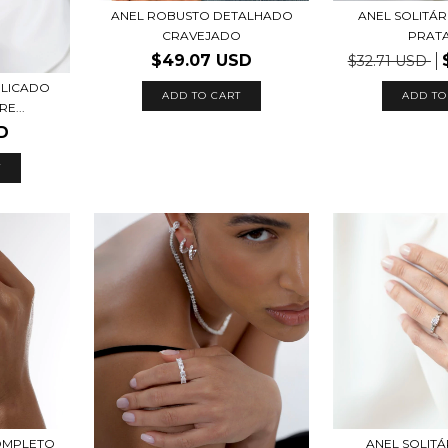
ANEL ROBUSTO DETALHADO
ANEL SOLITÁR
CRAVEJADO
PRATA
$49.07 USD
$32.71 USD
ELICADO
ADD TO CART
ADD TO
E...
D
T
OMPLETO
ANEL SOLIT