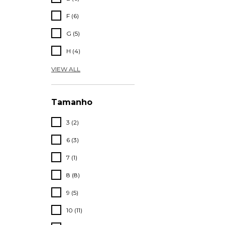
F (6)
G (5)
H (4)
VIEW ALL
Tamanho
3 (2)
6 (3)
7 (1)
8 (8)
9 (5)
10 (11)