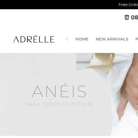
Frete Grát
⏰ 08
HOME
NEW ARRIVALS