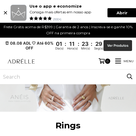
Use o app e economize
Consiga mais ofertas em nosso app
Abrir
(100+)
Frete Grátis acima de R$399 | Garantia de 2 anos | Inscreva-se e ganhe 10%
OFF na primeira compra
⏰ 08.08 ADL 🤍 Até 60%
01
:
11
:
23
:
28
Ver Produtos
OFF
Dia(s)
Hora(s)
Min(s)
Seg(s)
MENU
0
Rings