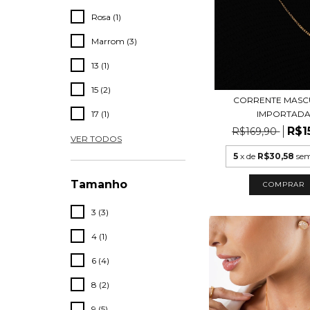
Rosa (1)
Marrom (3)
13 (1)
15 (2)
CORRENTE MASC
17 (1)
IMPORTAD
R$1
R$169,90
VER TODOS
5
x de
R$30,58
sem
Tamanho
COMPRAR
3 (3)
4 (1)
6 (4)
8 (2)
9 (5)