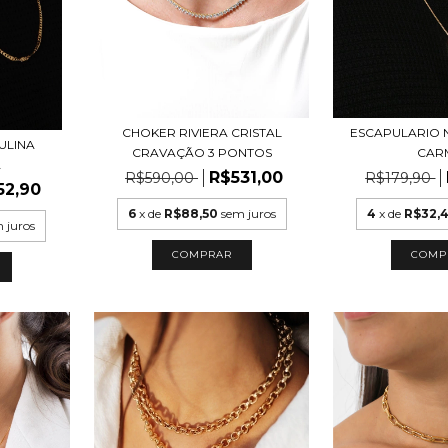
CHOKER RIVIERA CRISTAL
ESCAPULARIO 
ULINA
CRAVAÇÃO 3 PONTOS
CAR
A
R$531,00
R$590,00
R$179,90
52,90
6
x de
R$88,50
sem juros
4
x de
R$32,
 juros
COMPRAR
COMP