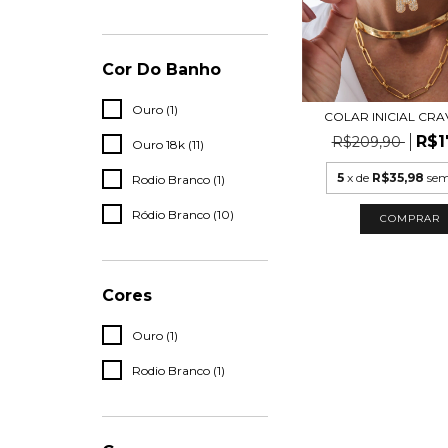
Cor Do Banho
Ouro (1)
COLAR INICIAL CR
R$1
R$209,90
Ouro 18k (11)
5
x de
R$35,98
sem
Rodio Branco (1)
Ródio Branco (10)
COMPRAR
Cores
Ouro (1)
Rodio Branco (1)