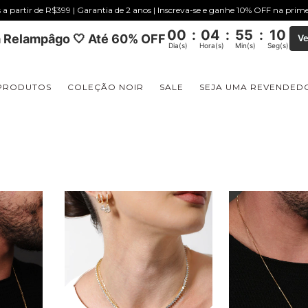
s a partir de R$399 | Garantia de 2 anos | Inscreva-se e ganhe 10% OFF na pri
00
:
04
:
55
:
09
 Relampâgo 🤍 Até 60% OFF
Ve
Dia(s)
Hora(s)
Min(s)
Seg(s)
PRODUTOS
COLEÇÃO NOIR
SALE
SEJA UMA REVENDED