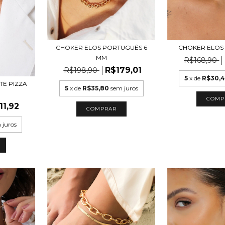
CHOKER ELOS PORTUGUÊS 6
CHOKER ELOS
MM
R$168,90
R$179,01
R$198,90
5
x de
R$30,
TE PIZZA
5
x de
R$35,80
sem juros
O
COMP
11,92
COMPRAR
 juros