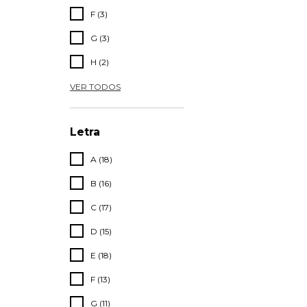
F (3)
G (3)
H (2)
VER TODOS
Letra
A (18)
B (16)
C (17)
D (15)
E (18)
F (13)
G (11)