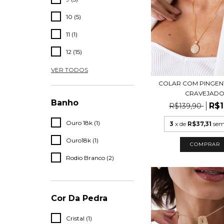
10 (5)
11 (1)
12 (15)
VER TODOS
COLAR COM PINGEN
CRAVEJAD
Banho
R$1
R$139,90
Ouro 18k (1)
3
x de
R$37,31
sem
Ouro18k (1)
COMPRAR
Rodio Branco (2)
Cor Da Pedra
Cristal (1)