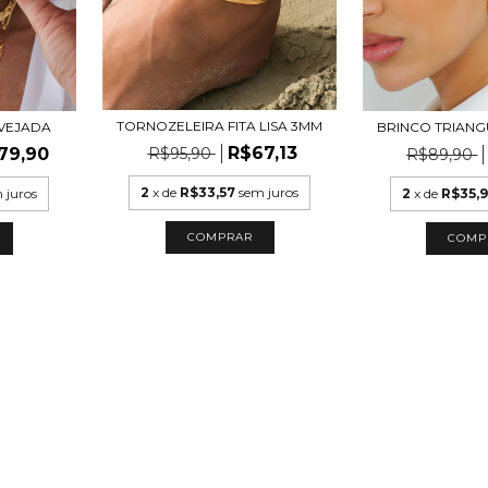
TORNOZELEIRA FITA LISA 3MM
BRINCO TRIANG
AVEJADA
R$67,13
79,90
R$95,90
R$89,90
2
x de
R$33,57
sem juros
2
x de
R$35,
 juros
COMPRAR
COMP