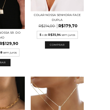
COLAR NOSSA SENHORA FACE
DUPLA
R$179,70
R$214,00
NOSSA SR. DO
5
x de
R$35,94
sem juros
MO
R$129,90
COMPRAR
48
sem juros
RAR