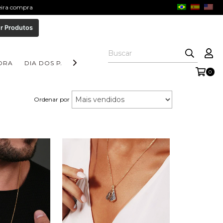
meira compra
r Produtos
ORA
DIA DOS PAIS
COLEÇÃO AURORA
COLEÇÃO FORM
0
Ordenar por