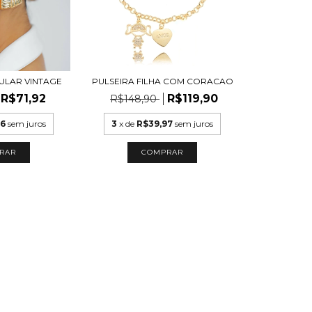
ULAR VINTAGE
PULSEIRA FILHA COM CORACAO
R$71,92
R$119,90
R$148,90
96
sem juros
3
x de
R$39,97
sem juros
RAR