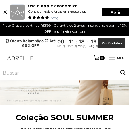
Use o app e economize
Consiga mais ofertas em nosso app
Abrir
(100+)
Frete Grátis a partir de R$399 | Garantia de 2 anos | Inscreva-se e ganhe 10%
OFF na primeira compra
⏰ Oferta Relampâgo 🤍 Até
00
:
11
:
18
:
19
Ver Produtos
60% OFF
Dia(s)
Hora(s)
Min(s)
Seg(s)
MENU
0
Coleção SOUL SUMMER
Seus looks incríveis no verão com nossa seleção exclusiva