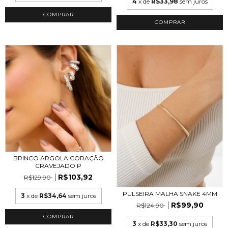
4
x de
R$33,98
sem juros
COMPRAR
COMPRAR
BRINCO ARGOLA CORAÇÃO
CRAVEJADO P
R$103,92
R$129,90
PULSEIRA MALHA SNAKE 4MM
3
x de
R$34,64
sem juros
R$99,90
R$124,90
COMPRAR
3
x de
R$33,30
sem juros