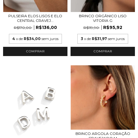
PULSEIRA ELOS LISOS E ELO
BRINCO ORGÂNICO LISO
CENTRAL CRAVEJ...
VITORIA G
R$136,00
R$95,92
R$170,00
R$119,90
4
x de
R$34,00
sem juros
3
x de
R$31,97
sem juros
COMPRAR
COMPRAR
BRINCO ARGOLA CORAÇÃO