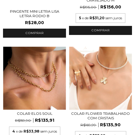
CRAVEJADO M
R$156,00
R$195,00
PINGENTE MINI LETRA LISA
LETRA RODIO B
5
x de
R$31,20
sem juros
R$28,00
COMPRAR
COMPRAR
COLAR ELOS SOUL
COLAR FLOWER TRABALHADO
COM CRISTAIS
R$135,91
R$159,90
R$135,90
R$169,99
4
x de
R$33,98
sem juros