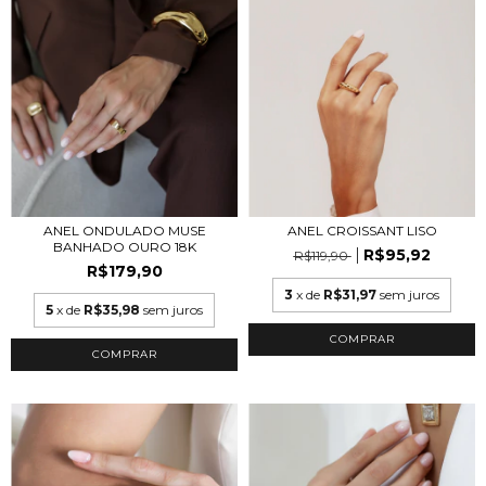
ANEL ONDULADO MUSE
ANEL CROISSANT LISO
BANHADO OURO 18K
R$95,92
R$119,90
R$179,90
3
x de
R$31,97
sem juros
5
x de
R$35,98
sem juros
COMPRAR
COMPRAR