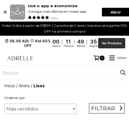
Use o app e economize
Consiga mais ofertas em nosso app
Abrir
(100+)
Frete Grátis a partir de R$399 | Garantia de 2 anos | Inscreva-se e ganhe 10%
OFF na primeira compra
⏰ 08.08 ADL 🤍 Até 60%
00
:
11
:
49
:
35
Ver Produtos
OFF
Dia(s)
Hora(s)
Min(s)
Seg(s)
MENU
0
Início
/
Anéis
/
Lisos
Ordenar por
FILTRAR