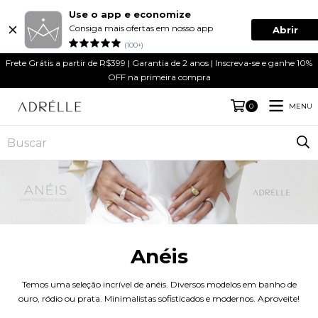
Use o app e economize
Consiga mais ofertas em nosso app
Abrir
(100+)
Frete Grátis a partir de R$399 | Garantia de 2 anos | Inscreva-se e ganhe 10%
OFF na primeira compra
MENU
0
Anéis
Temos uma seleção incrível de anéis. Diversos modelos em banho de
ouro, ródio ou prata. Minimalistas sofisticados e modernos. Aproveite!