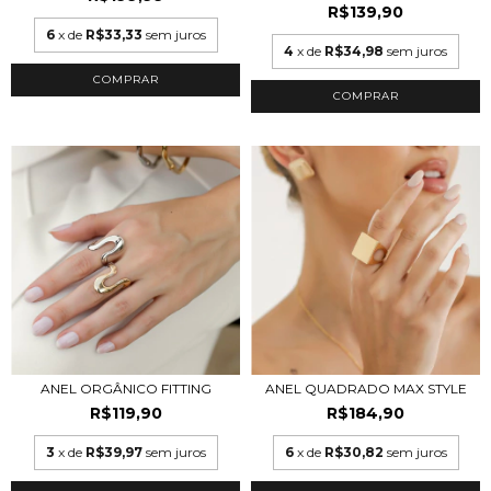
R$139,90
6
x de
R$33,33
sem juros
4
x de
R$34,98
sem juros
COMPRAR
COMPRAR
ANEL ORGÂNICO FITTING
ANEL QUADRADO MAX STYLE
R$119,90
R$184,90
3
x de
R$39,97
sem juros
6
x de
R$30,82
sem juros