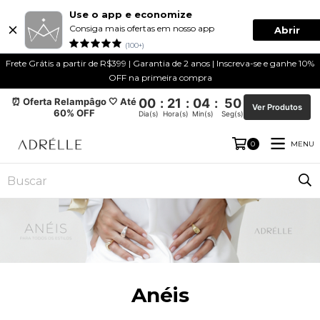
Use o app e economize
Consiga mais ofertas em nosso app
Abrir
(100+)
Frete Grátis a partir de R$399 | Garantia de 2 anos | Inscreva-se e ganhe 10%
OFF na primeira compra
⏰ Oferta Relampâgo 🤍 Até
00
:
21
:
04
:
50
Ver Produtos
60% OFF
Dia(s)
Hora(s)
Min(s)
Seg(s)
MENU
0
Anéis