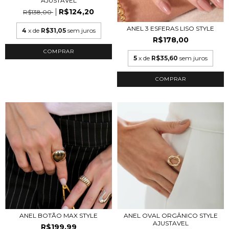
AJUSTÁVEL
R$124,20
R$138,00
ANEL 3 ESFERAS LISO STYLE
4
x de
R$31,05
sem juros
R$178,00
COMPRAR
5
x de
R$35,60
sem juros
COMPRAR
ANEL BOTÃO MAX STYLE
ANEL OVAL ORGÂNICO STYLE
AJUSTAVEL
R$199,99