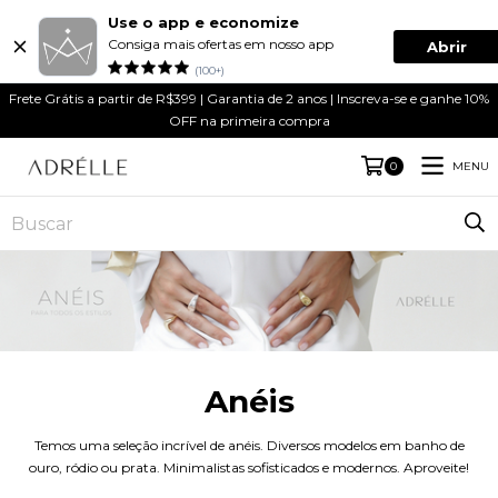
Use o app e economize
Consiga mais ofertas em nosso app
Abrir
(100+)
Frete Grátis a partir de R$399 | Garantia de 2 anos | Inscreva-se e ganhe 10%
OFF na primeira compra
MENU
0
Anéis
Temos uma seleção incrível de anéis. Diversos modelos em banho de
ouro, ródio ou prata. Minimalistas sofisticados e modernos. Aproveite!