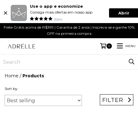
Use o app e economize
Consiga mais ofertas em nosso app
Abrir
(100+)
Frete Grátis acima de R$399 | Garantia de 2 anos | Inscreva-se e ganhe 10%
OFF na primeira compra
MENU
0
Home
/
Products
Sort by
FILTER