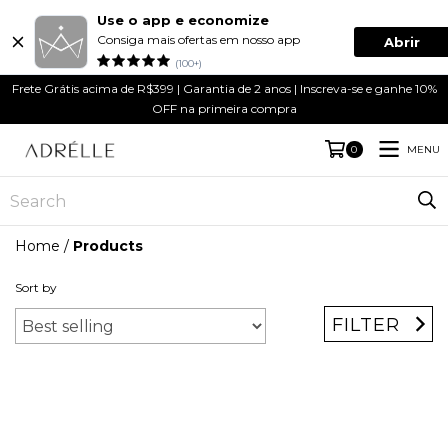
Use o app e economize
Consiga mais ofertas em nosso app
Abrir
(100+)
Frete Grátis acima de R$399 | Garantia de 2 anos | Inscreva-se e ganhe 10%
OFF na primeira compra
MENU
0
Home
/
Products
Sort by
FILTER