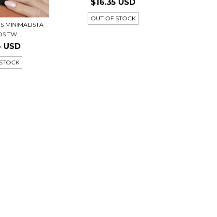
$16.35 USD
OUT OF STOCK
S MINIMALISTA
S TW...
4 USD
 STOCK