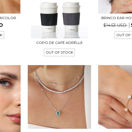
BICOLOR
BRINCO EAR HO
SD
$14.53 USD
CK
OUT OF
COPO DE CAFÉ ADRÉLLE
OUT OF STOCK