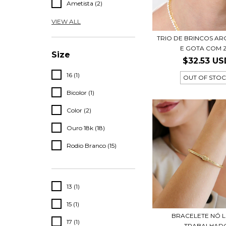
Ametista (2)
VIEW ALL
TRIO DE BRINCOS AR
E GOTA COM ZI
Size
$32.53 US
16 (1)
OUT OF STO
Bicolor (1)
Color (2)
Ouro 18k (18)
Rodio Branco (15)
13 (1)
15 (1)
BRACELETE NÓ L
17 (1)
TRABALHAD