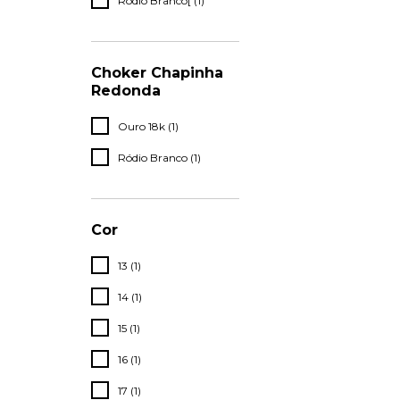
Ródio Branco[ (1)
Choker Chapinha
Redonda
Ouro 18k (1)
Ródio Branco (1)
Cor
13 (1)
14 (1)
15 (1)
16 (1)
17 (1)