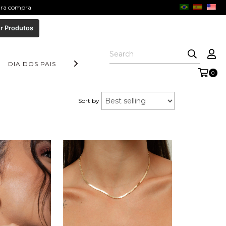
eira compra
r Produtos
DIA DOS PAIS
COLEÇÃO AURORA
FORM COLLECTION
0
Sort by