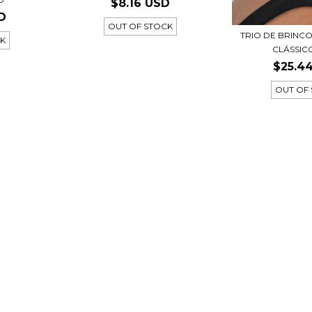
$8.16 USD
D
OUT OF STOCK
TRIO DE BRINCO
CK
CLÁSSICO
$25.4
OUT OF