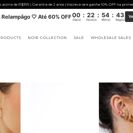
is acima de R$399 | Garantia de 2 anos | Inscreva-se e ganhe 10% OFF na prim
00
:
22
:
54
:
43
 Relampâgo 🤍 Até 60% OFF
Ve
Dia(s)
Hora(s)
Min(s)
Seg(s)
PRODUCTS
NOIR COLLECTION
SALE
WHOLESALE SALES