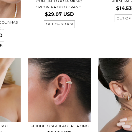
CONJUNTO GOTA MICRO
PULSEIRA
ZIRCONIA RODIO BRANC...
$14.5
$29.07 USD
OUT OF
GOLINHAS
OUT OF STOCK
...
D
CK
ISO E
STUDDED CARTILAGE PIERCING
O