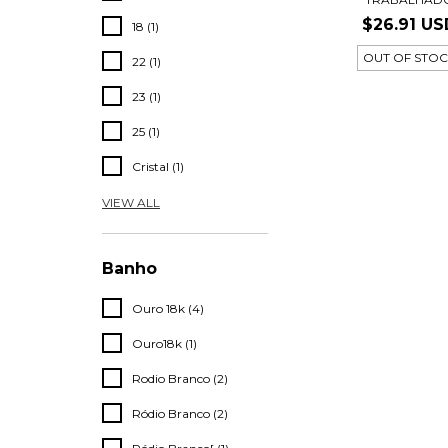
$26.91 US
18 (1)
OUT OF STO
22 (1)
23 (1)
25 (1)
Cristal (1)
VIEW ALL
Banho
Ouro 18k (4)
Ouro18k (1)
Rodio Branco (2)
Ródio Branco (2)