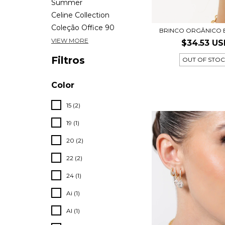
Summer
Celine Collection
Coleção Office 90
BRINCO ORGÂNICO 
VIEW MORE
$34.53 U
Filtros
OUT OF STO
Color
15 (2)
19 (1)
20 (2)
22 (2)
24 (1)
Ai (1)
Al (1)