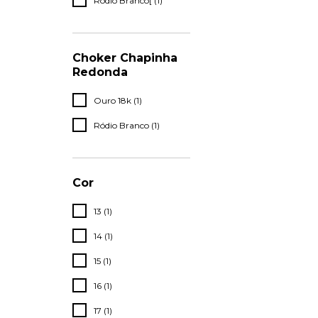
Ródio Branco[ (1)
Choker Chapinha
Redonda
Ouro 18k (1)
Ródio Branco (1)
Cor
13 (1)
14 (1)
15 (1)
16 (1)
17 (1)