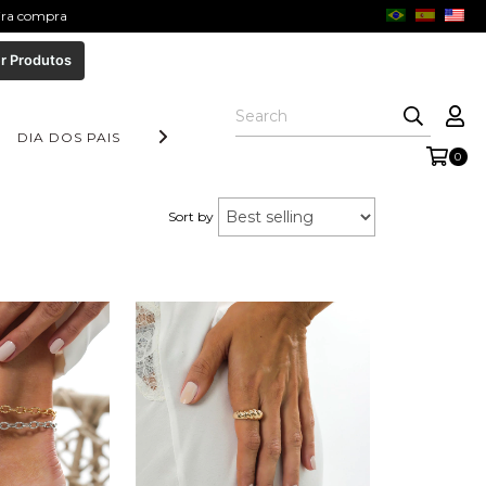
eira compra
r Produtos
DIA DOS PAIS
COLEÇÃO AURORA
FORM COLLECTION
0
Sort by