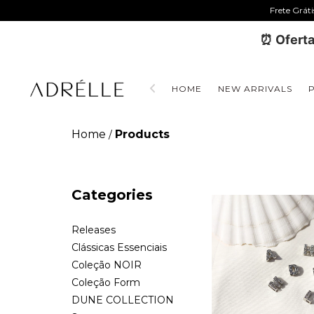
Frete Grát
⏰ Oferta
HOME
NEW ARRIVALS
Home
Products
/
Categories
Releases
Clássicas Essenciais
Coleção NOIR
Coleção Form
DUNE COLLECTION