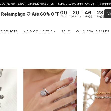
is acima de R$399 | Garantia de 2 anos | Inscreva-se e ganhe 10% OFF na prim
00
:
20
:
46
:
22
 Relampâgo 🤍 Até 60% OFF
Ve
Dia(s)
Hora(s)
Min(s)
Seg(s)
PRODUCTS
NOIR COLLECTION
SALE
WHOLESALE SALES