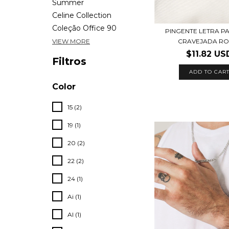
Summer
Celine Collection
Coleção Office 90
PINGENTE LETRA P
CRAVEJADA RO
VIEW MORE
$11.82 US
Filtros
Color
15 (2)
19 (1)
20 (2)
22 (2)
24 (1)
Ai (1)
Al (1)