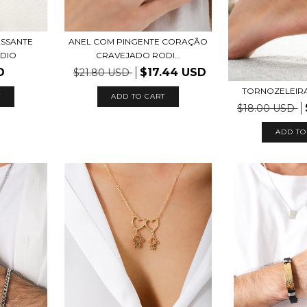
ASSANTE
ANEL COM PINGENTE CORAÇÃO
DIO
CRAVEJADO RODI...
D
$17.44 USD
$21.80 USD
TORNOZELEIRA
ADD TO CART
$18.00 USD
ADD TO