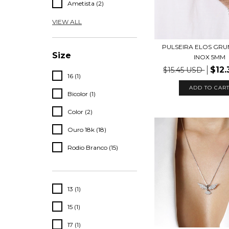
Ametista (2)
VIEW ALL
PULSEIRA ELOS GR
Size
INOX 5MM
$12
$15.45 USD
16 (1)
Bicolor (1)
Color (2)
Ouro 18k (18)
Rodio Branco (15)
13 (1)
15 (1)
17 (1)