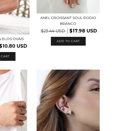
ANEL CROISSANT SOUL RODIO
BRANCO
$17.98 USD
$23.44 USD
 ELOS OVAIS
ADD TO CART
$10.80 USD
 CART