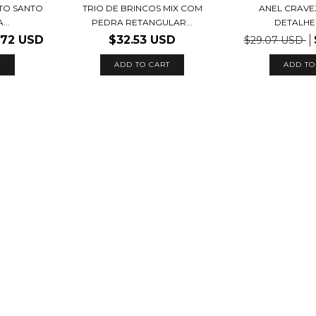
ITO SANTO
TRIO DE BRINCOS MIX COM
ANEL CRAV
..
PEDRA RETANGULAR...
DETALHE
.72 USD
$32.53 USD
$29.07 USD
T
ADD TO CART
ADD TO