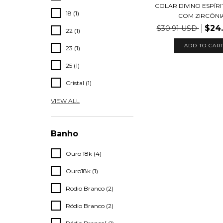
COLAR DIVINO ESPÍR
18 (1)
COM ZIRCÔNIA.
$24
$30.91 USD
22 (1)
ADD TO CAR
23 (1)
25 (1)
Cristal (1)
VIEW ALL
Banho
Ouro 18k (4)
Ouro18k (1)
Rodio Branco (2)
Ródio Branco (2)