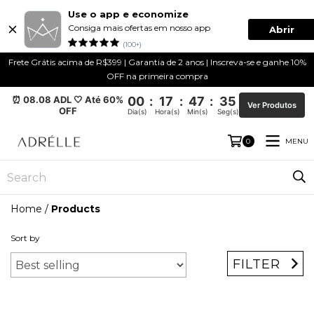
Use o app e economize
Consiga mais ofertas em nosso app
Abrir
(100+)
Frete Grátis acima de R$399 | Garantia de 2 anos | Inscreva-se e ganhe 10%
OFF na primeira compra
⏰ 08.08 ADL 🤍 Até 60%
00
:
17
:
47
:
35
Ver Produtos
OFF
Dia(s)
Hora(s)
Min(s)
Seg(s)
MENU
0
Home
/
Products
Sort by
FILTER