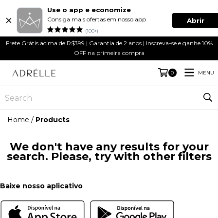
Use o app e economize
Consiga mais ofertas em nosso app
Abrir
(100+)
Frete Grátis acima de R$399 | Garantia de 2 anos | Inscreva-se e ganhe 10%
OFF na primeira compra
MENU
0
Home
/
Products
We don't have any results for your
search. Please, try with other filters
Baixe nosso aplicativo