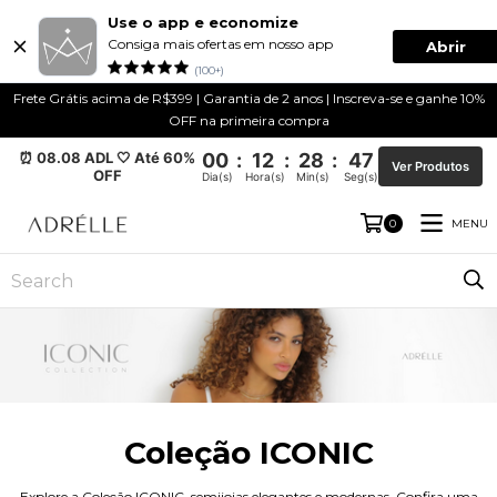
Use o app e economize
Consiga mais ofertas em nosso app
Abrir
(100+)
Frete Grátis acima de R$399 | Garantia de 2 anos | Inscreva-se e ganhe 10%
OFF na primeira compra
⏰ 08.08 ADL 🤍 Até 60%
00
:
12
:
28
:
46
Ver Produtos
OFF
Dia(s)
Hora(s)
Min(s)
Seg(s)
MENU
0
Coleção ICONIC
Explore a Coleção ICONIC, semijoias elegantes e modernas. Confira uma