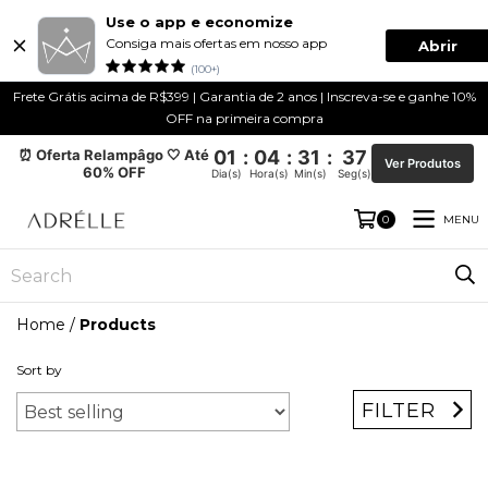
Use o app e economize
Consiga mais ofertas em nosso app
Abrir
(100+)
Frete Grátis acima de R$399 | Garantia de 2 anos | Inscreva-se e ganhe 10%
OFF na primeira compra
⏰ Oferta Relampâgo 🤍 Até
01
:
04
:
31
:
36
Ver Produtos
60% OFF
Dia(s)
Hora(s)
Min(s)
Seg(s)
MENU
0
Home
/
Products
Sort by
FILTER