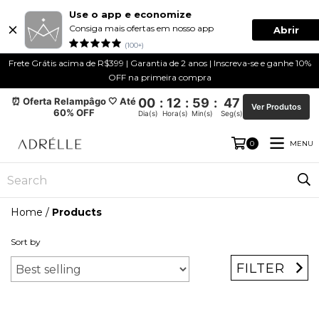
Use o app e economize
Consiga mais ofertas em nosso app
Abrir
(100+)
Frete Grátis acima de R$399 | Garantia de 2 anos | Inscreva-se e ganhe 10%
OFF na primeira compra
⏰ Oferta Relampâgo 🤍 Até
00
:
12
:
59
:
46
Ver Produtos
60% OFF
Dia(s)
Hora(s)
Min(s)
Seg(s)
MENU
0
Home
/
Products
Sort by
FILTER