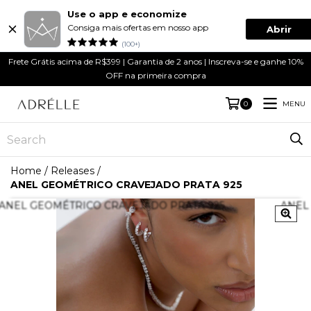
Use o app e economize
Consiga mais ofertas em nosso app
Abrir
(100+)
Frete Grátis acima de R$399 | Garantia de 2 anos | Inscreva-se e ganhe 10%
OFF na primeira compra
MENU
0
Home
/
Releases
/
ANEL GEOMÉTRICO CRAVEJADO PRATA 925