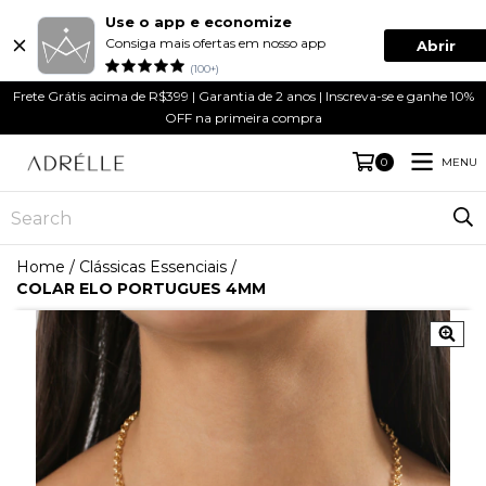
Use o app e economize
Consiga mais ofertas em nosso app
Abrir
(100+)
Frete Grátis acima de R$399 | Garantia de 2 anos | Inscreva-se e ganhe 10%
OFF na primeira compra
MENU
0
Home
/
Clássicas Essenciais
/
COLAR ELO PORTUGUES 4MM