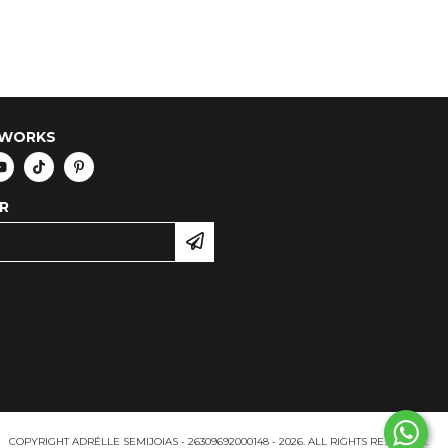
TWORKS
R
COPYRIGHT ADRÉLLE SEMIJOIAS - 26309692000148 - 2026. ALL RIGHTS RESERVED.