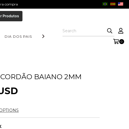
eira compra
r Produtos
DIA DOS PAIS
COLEÇÃO AURORA
FORM COLLECTION
0
 CORDÃO BAIANO 2MM
 USD
OPTIONS
K