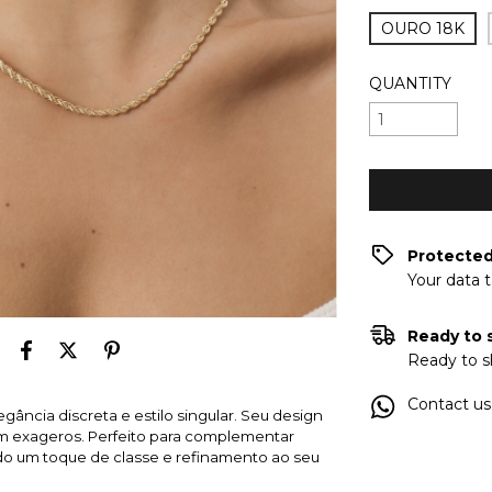
OURO 18K
QUANTITY
Protecte
Your data 
Ready to 
Ready to s
Contact us
ncia discreta e estilo singular. Seu design
em exageros. Perfeito para complementar
ndo um toque de classe e refinamento ao seu