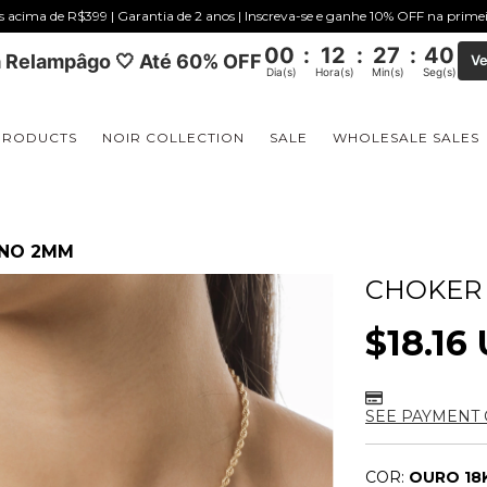
is acima de R$399 | Garantia de 2 anos | Inscreva-se e ganhe 10% OFF na prim
00
:
12
:
27
:
40
 Relampâgo 🤍 Até 60% OFF
Ve
Dia(s)
Hora(s)
Min(s)
Seg(s)
PRODUCTS
NOIR COLLECTION
SALE
WHOLESALE SALES
ANO 2MM
CHOKER
$18.16
SEE PAYMENT 
COR:
OURO 18