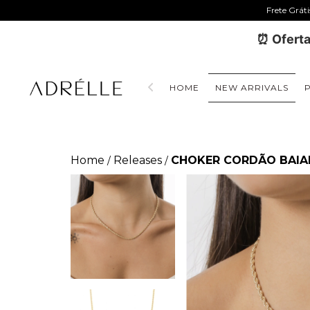
Frete Grát
⏰ Oferta
HOME
NEW ARRIVALS
Home
Releases
CHOKER CORDÃO BAI
/
/