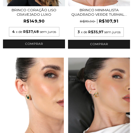
BRINCO CORAÇÃO LISO
BRINCO MINIMALISTA
CRAVEJADO LUXO
QUADRADO VERDE TURMAL...
R$149,90
R$107,91
R$119,90
4
x de
R$37,48
sem juros
3
x de
R$35,97
sem juros
COMPRAR