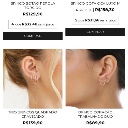
BRINCO BOTÃO PÉROLA
BRINCO GOTA OCA LUXO M
TORCIDO
R$158,30
R$179,90
R$129,90
5
x de
R$31,66
sem juros
4
x de
R$32,48
sem juros
COMPRAR
COMPRAR
TRIO BRINCOS QUADRADO
BRINCO CORAÇÃO
CRAVEJADO
TRABALHADO DUO
R$139,90
R$89,90