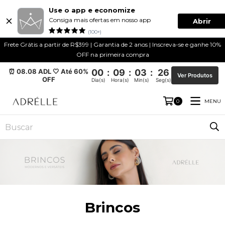
Use o app e economize
Consiga mais ofertas em nosso app
Abrir
(100+)
Frete Grátis a partir de R$399 | Garantia de 2 anos | Inscreva-se e ganhe 10%
OFF na primeira compra
⏰ 08.08 ADL 🤍 Até 60%
00
:
09
:
03
:
26
Ver Produtos
OFF
Dia(s)
Hora(s)
Min(s)
Seg(s)
MENU
0
Brincos