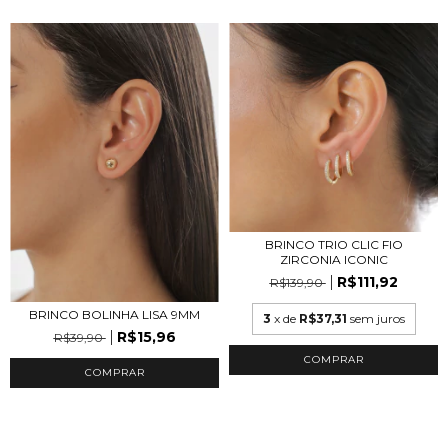
BRINCO TRIO CLIC FIO
ZIRCONIA ICONIC
R$111,92
R$139,90
BRINCO BOLINHA LISA 9MM
3
x de
R$37,31
sem juros
R$15,96
R$39,90
COMPRAR
COMPRAR