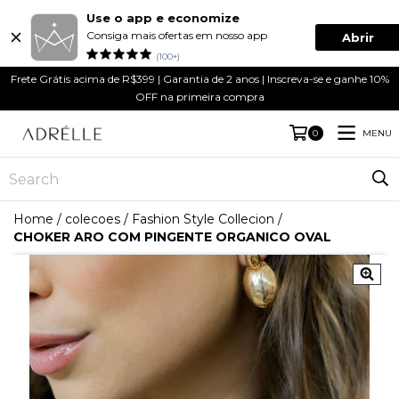
Use o app e economize
Consiga mais ofertas em nosso app
Abrir
(100+)
Frete Grátis acima de R$399 | Garantia de 2 anos | Inscreva-se e ganhe 10%
OFF na primeira compra
MENU
0
Home
/
colecoes
/
Fashion Style Collecion
/
CHOKER ARO COM PINGENTE ORGANICO OVAL