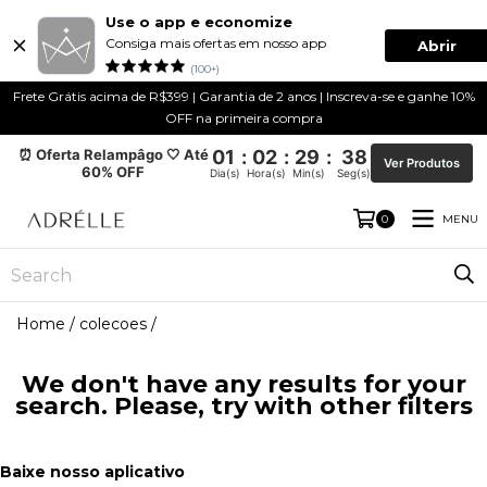
Use o app e economize
Consiga mais ofertas em nosso app
Abrir
(100+)
Frete Grátis acima de R$399 | Garantia de 2 anos | Inscreva-se e ganhe 10%
OFF na primeira compra
⏰ Oferta Relampâgo 🤍 Até
01
:
02
:
29
:
37
Ver Produtos
60% OFF
Dia(s)
Hora(s)
Min(s)
Seg(s)
MENU
0
Home
/
colecoes
/
We don't have any results for your
search. Please, try with other filters
Baixe nosso aplicativo