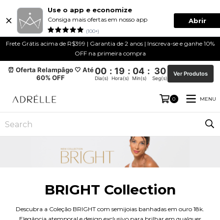
Use o app e economize
Consiga mais ofertas em nosso app
Abrir
(100+)
Frete Grátis acima de R$399 | Garantia de 2 anos | Inscreva-se e ganhe 10%
OFF na primeira compra
⏰ Oferta Relampâgo 🤍 Até
00
:
19
:
04
:
30
Ver Produtos
60% OFF
Dia(s)
Hora(s)
Min(s)
Seg(s)
MENU
0
BRIGHT Collection
Descubra a Coleção BRIGHT com semijoias banhadas em ouro 18k.
Elegância atemporal e design exclusivo para brilhar em qualquer