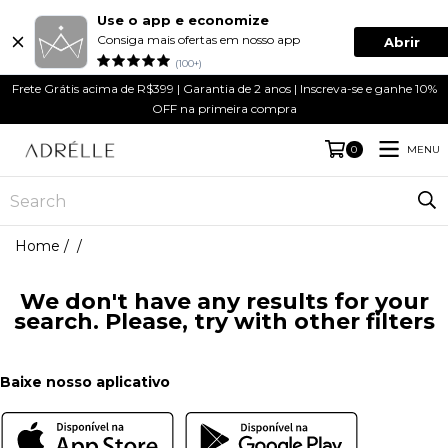
Use o app e economize
Consiga mais ofertas em nosso app
Abrir
(100+)
Frete Grátis acima de R$399 | Garantia de 2 anos | Inscreva-se e ganhe 10%
OFF na primeira compra
MENU
0
Home
/
/
We don't have any results for your
search. Please, try with other filters
Baixe nosso aplicativo