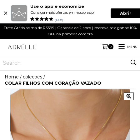
Use o app e economize
Consiga mais ofertas em nosso app
Abrir
(100+)
Frete Grátis acima de R$399 | Garantia de 2 anos | Inscreva-se e ganhe 10%
OFF na primeira compra
MENU
0
Home
/
colecoes
/
COLAR FILHOS COM CORAÇÃO VAZADO