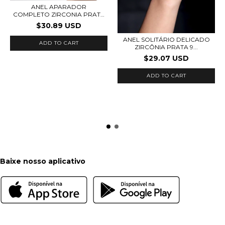
ANEL APARADOR
COMPLETO ZIRCONIA PRATA
92...
$30.89 USD
ANEL SOLITÁRIO DELICADO
ADD TO CART
ZIRCÔNIA PRATA 9...
$29.07 USD
ADD TO CART
Baixe nosso aplicativo