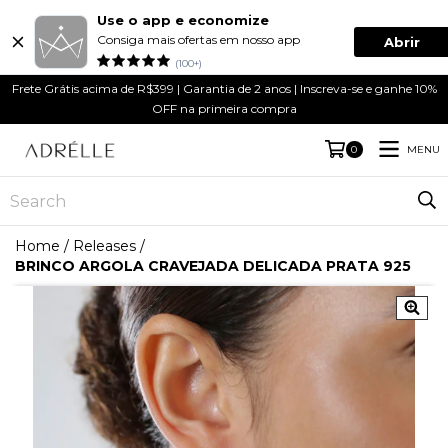
Use o app e economize
Consiga mais ofertas em nosso app
Abrir
(100+)
Frete Grátis acima de R$399 | Garantia de 2 anos | Inscreva-se e ganhe 10%
OFF na primeira compra
MENU
0
Home
/
Releases
/
BRINCO ARGOLA CRAVEJADA DELICADA PRATA 925