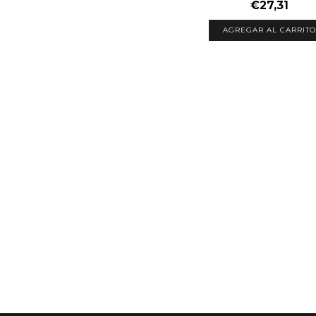
€27,31
AGREGAR AL CARRITO