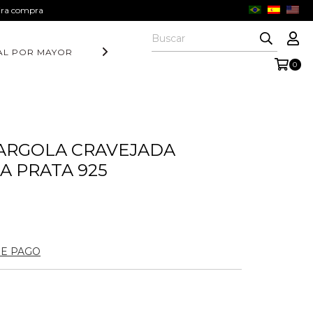
eira compra
AL POR MAYOR
DIA DOS PAIS
COLEÇÃO AURORA
COLE
0
ARGOLA CRAVEJADA
A PRATA 925
DE PAGO