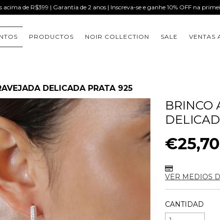
is acima de R$399 | Garantia de 2 anos | Inscreva-se e ganhe 10% OFF na prim
NTOS
PRODUCTOS
NOIR COLLECTION
SALE
VENTAS 
AVEJADA DELICADA PRATA 925
BRINCO 
DELICAD
€25,70
VER MEDIOS 
CANTIDAD