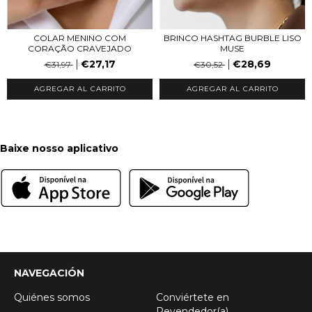
COLAR MENINO COM
BRINCO HASHTAG BURBLE LISO
CORAÇÃO CRAVEJADO
MUSE
€27,17
€28,69
€31,97
€30,52
AGREGAR AL CARRITO
Baixe nosso aplicativo
NAVEGACIÓN
Quiénes somos
Conviértete en
Revendedor(a)