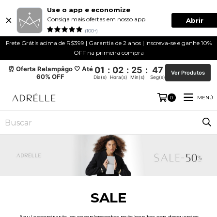
Use o app e economize
Consiga mais ofertas em nosso app
Abrir
(100+)
Frete Grátis acima de R$399 | Garantia de 2 anos | Inscreva-se e ganhe 10%
OFF na primeira compra
⏰ Oferta Relampâgo 🤍 Até
01
:
02
:
25
:
47
Ver Produtos
60% OFF
Dia(s)
Hora(s)
Min(s)
Seg(s)
MENÚ
0
SALE
Aquí encontrarás los complementos más bonitos con descuentos