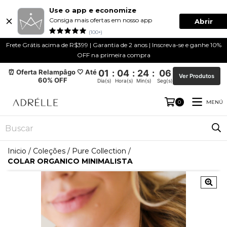
Use o app e economize
Consiga mais ofertas em nosso app
Abrir
(100+)
Frete Grátis acima de R$399 | Garantia de 2 anos | Inscreva-se e ganhe 10%
OFF na primeira compra
⏰ Oferta Relampâgo 🤍 Até
01
:
04
:
24
:
06
Ver Produtos
60% OFF
Dia(s)
Hora(s)
Min(s)
Seg(s)
MENÚ
0
Inicio
/
Coleções
/
Pure Collection
/
COLAR ORGANICO MINIMALISTA