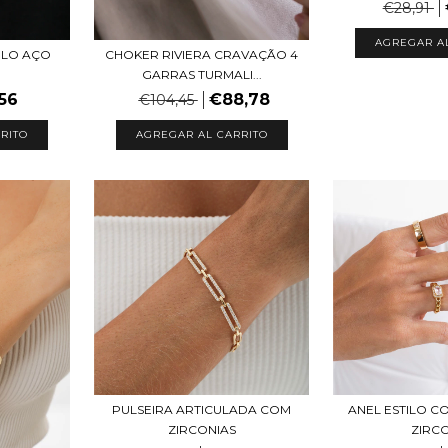
€28,91
AGREGAR A
PLO AÇO
CHOKER RIVIERA CRAVAÇÃO 4
GARRAS TURMALI...
56
€88,78
€104,45
AGREGAR AL CARRITO
PULSEIRA ARTICULADA COM
ANEL ESTILO 
ZIRCONIAS
ZIRC