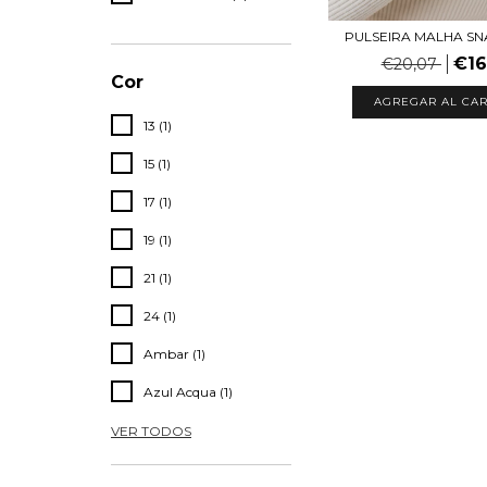
PULSEIRA MALHA S
€16
€20,07
Cor
AGREGAR AL CAR
13 (1)
15 (1)
17 (1)
19 (1)
21 (1)
24 (1)
Ambar (1)
Azul Acqua (1)
VER TODOS