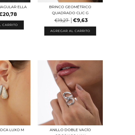
IAGULAR ELLA
BRINCO GEOMÉTRICO
QUADRADO CLIC G
€20,78
€9,63
€19,27
L CARRITO
AGREGAR AL CARRITO
 OCA LUXO M
ANILLO DOBLE VACÍO