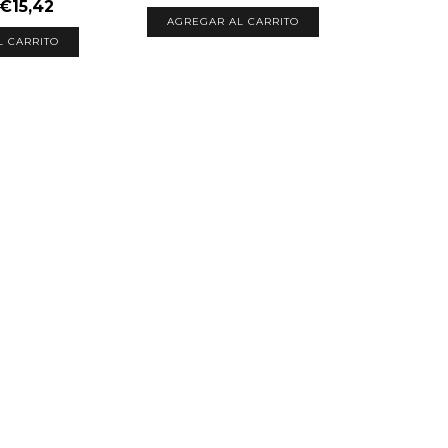
€15,42
AGREGAR AL CARRITO
L CARRITO