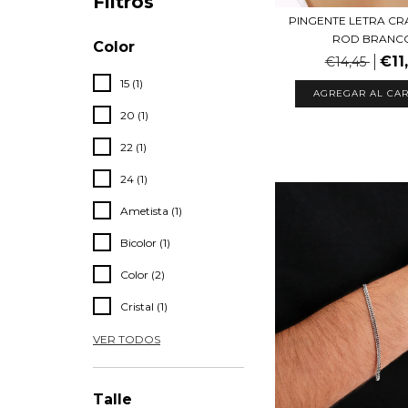
Filtros
PINGENTE LETRA C
ROD BRANC
Color
€11
€14,45
15 (1)
AGREGAR AL CAR
20 (1)
22 (1)
24 (1)
Ametista (1)
Bicolor (1)
Color (2)
Cristal (1)
VER TODOS
Talle