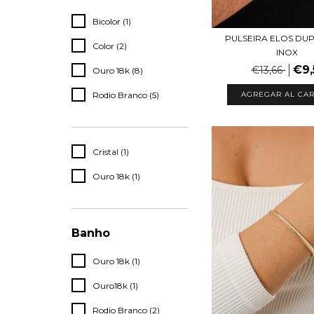
Bicolor (1)
PULSEIRA ELOS DU
Color (2)
INOX
€9,
€13,66
Ouro 18k (8)
Rodio Branco (5)
Cristal (1)
Ouro 18k (1)
Banho
Ouro 18k (1)
Ouro18k (1)
Rodio Branco (2)