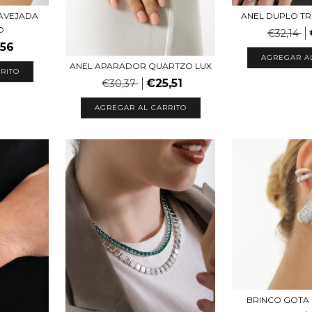
RAVEJADA
ANEL DUPLO TR
O
€32,14
,56
AGREGAR A
ANEL APARADOR QUARTZO LUX
RITO
€25,51
€30,37
AGREGAR AL CARRITO
BRINCO GOTA