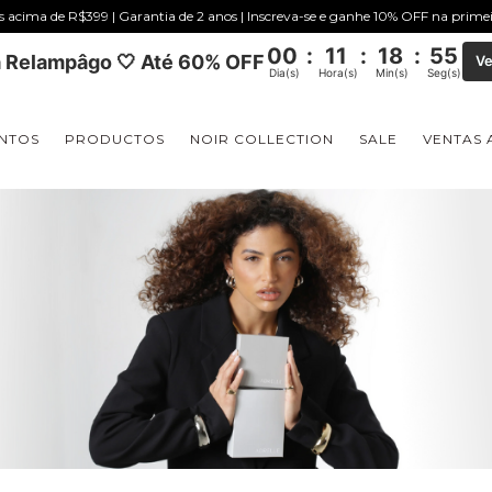
is acima de R$399 | Garantia de 2 anos | Inscreva-se e ganhe 10% OFF na prim
00
:
11
:
18
:
54
 Relampâgo 🤍 Até 60% OFF
Ve
Dia(s)
Hora(s)
Min(s)
Seg(s)
NTOS
PRODUCTOS
NOIR COLLECTION
SALE
VENTAS 