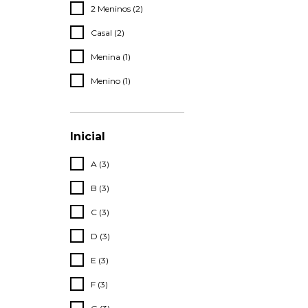
2 Meninos (2)
Casal (2)
Menina (1)
Menino (1)
Inicial
A (3)
B (3)
C (3)
D (3)
E (3)
F (3)