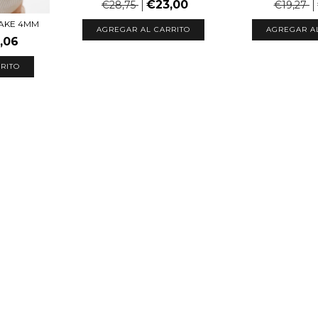
€23,00
€28,75
€19,27
NAKE 4MM
AGREGAR AL CARRITO
AGREGAR A
,06
RITO