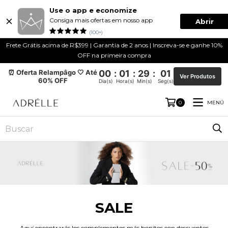
Use o app e economize
Consiga mais ofertas em nosso app
Abrir
(100+)
Frete Grátis acima de R$399 | Garantia de 2 anos | Inscreva-se e ganhe 10%
OFF na primeira compra
⏰ Oferta Relampâgo 🤍 Até
00
:
01
:
29
:
01
Ver Produtos
60% OFF
Dia(s)
Hora(s)
Min(s)
Seg(s)
MENÚ
0
SALE
Aquí encontrarás los complementos más bonitos con descuentos