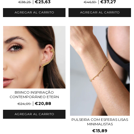
€25,63
€37,27
€38,25
€46,59
AGREGAR AL CARRITO
AGREGAR AL CARRITO
BRINCO INSPIRAÇÃO
CONTEMPORÂNEO ETERN
€20,88
€24,09
AGREGAR AL CARRITO
PULSEIRA COM ESFERAS LISAS
MINIMALISTAS
€15,89