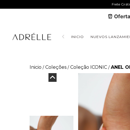
Frete Grát
⏰ Oferta
INICIO
NUEVOS LANZAMIE
Inicio
Coleções
Coleção ICONIC
ANEL O
/
/
/