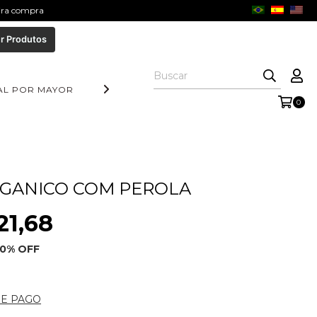
eira compra
r Produtos
AL POR MAYOR
DIA DOS PAIS
COLEÇÃO AURORA
COLE
0
GANICO COM PEROLA
21,68
10
% OFF
DE PAGO