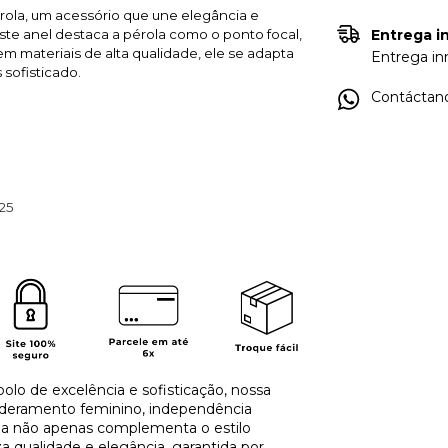
rola, um acessório que une elegância e
este anel destaca a pérola como o ponto focal,
Entrega in
m materiais de alta qualidade, ele se adapta
Entrega inm
 sofisticado.
Contáctano
 25
olo de excelência e sofisticação, nossa
deramento feminino, independência
oia não apenas complementa o estilo
 qualidade e elegância, garantida por