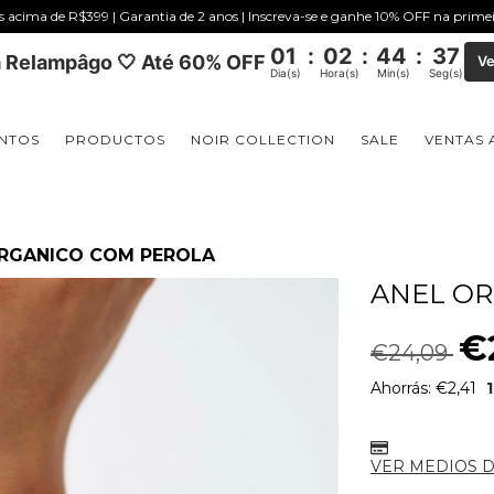
is acima de R$399 | Garantia de 2 anos | Inscreva-se e ganhe 10% OFF na prim
01
:
02
:
44
:
36
 Relampâgo 🤍 Até 60% OFF
Ve
Dia(s)
Hora(s)
Min(s)
Seg(s)
NTOS
PRODUCTOS
NOIR COLLECTION
SALE
VENTAS 
RGANICO COM PEROLA
ANEL OR
€
€24,09
Ahorrás:
€2,41
VER MEDIOS 