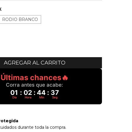
K
RODIO BRANCO
Últimas chances🔥
Corra antes que acabe:
01
:
02
:
44
:
36
Dia
Hora
Min
Seg
rotegida
cuidados durante toda la compra.