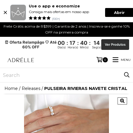
Use o app e economize
Consiga mais ofertas em nosso app
Abrir
(100+)
Frete Grátis acima de R$399 | Garantia de 2 anos | Inscreva-se e ganhe 10%
OFF na primeira compra
⏰ Oferta Relampâgo 🤍 Até
00
:
17
:
40
:
13
Ver Produtos
60% OFF
Dia(s)
Hora(s)
Min(s)
Seg(s)
MENU
0
Home
/
Releases
/
PULSEIRA RIVIERAS NAVETE CRISTAL