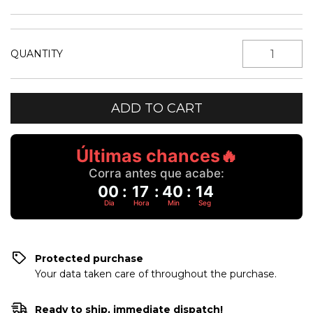
QUANTITY
Últimas chances🔥
Corra antes que acabe:
00
:
17
:
40
:
13
Dia
Hora
Min
Seg
Protected purchase
Your data taken care of throughout the purchase.
Ready to ship, immediate dispatch!