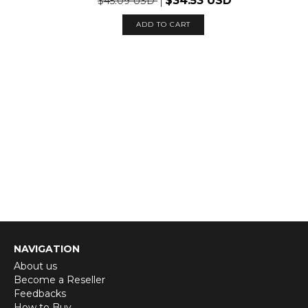
$34.53 USD
$45.09 USD
ADD TO CART
NAVIGATION
About us
Become a Reseller
Feedbacks
How to Buy