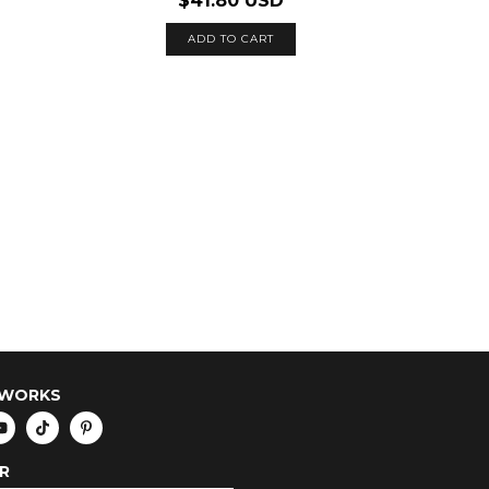
$41.80 USD
TWORKS
R