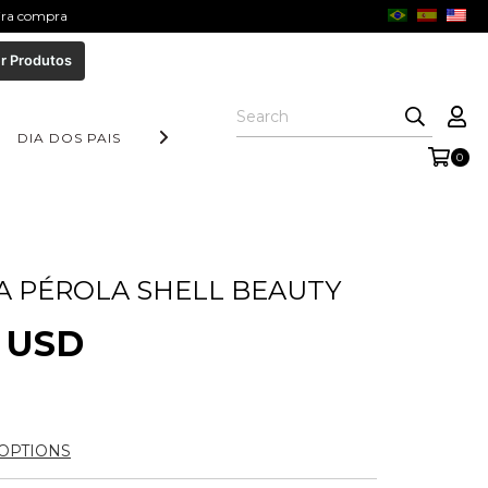
eira compra
r Produtos
DIA DOS PAIS
COLEÇÃO AURORA
FORM COLLECTION
0
A PÉROLA SHELL BEAUTY
9 USD
OPTIONS