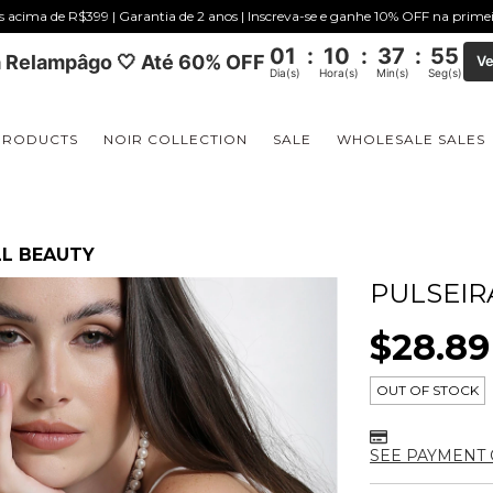
is acima de R$399 | Garantia de 2 anos | Inscreva-se e ganhe 10% OFF na prim
01
:
10
:
37
:
54
 Relampâgo 🤍 Até 60% OFF
Ve
Dia(s)
Hora(s)
Min(s)
Seg(s)
PRODUCTS
NOIR COLLECTION
SALE
WHOLESALE SALES
LL BEAUTY
PULSEIR
$28.8
OUT OF STOCK
SEE PAYMENT 