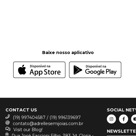
Baixe nosso aplicativo
CONTACT US
SOCIAL NE
(19) 997404587 / (19) 996139697
contato@adrellesemijoias.com.br
Visit our Blog!
NEWSLETTE
Rua José Faccioni Filho, 383 Jd. Gloria -