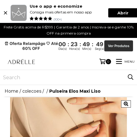
Use o app e economize
Consiga mais ofertas em nosso app
Abrir
(100+)
Frete Grátis acima de R$399 | Garantia de 2 anos | Inscreva-se e ganhe 10%
OFF na primeira compra
⏰ Oferta Relampâgo 🤍 Até
00
:
23
:
49
:
49
Ver Produtos
60% OFF
Dia(s)
Hora(s)
Min(s)
Seg(s)
MENU
0
Home
/
colecoes
/
/
Pulseira Elos Maxi Liso