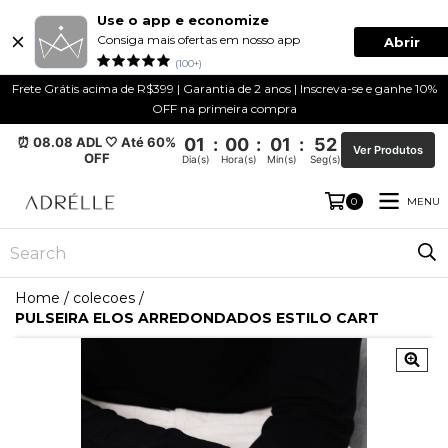
Use o app e economize
Consiga mais ofertas em nosso app
Abrir
(100+)
Frete Grátis acima de R$399 | Garantia de 2 anos | Inscreva-se e ganhe 10%
OFF na primeira compra
⏰ 08.08 ADL 🤍 Até 60%
01
:
00
:
01
:
51
Ver Produtos
OFF
Dia(s)
Hora(s)
Min(s)
Seg(s)
MENU
0
Home
/
colecoes
/
PULSEIRA ELOS ARREDONDADOS ESTILO CART