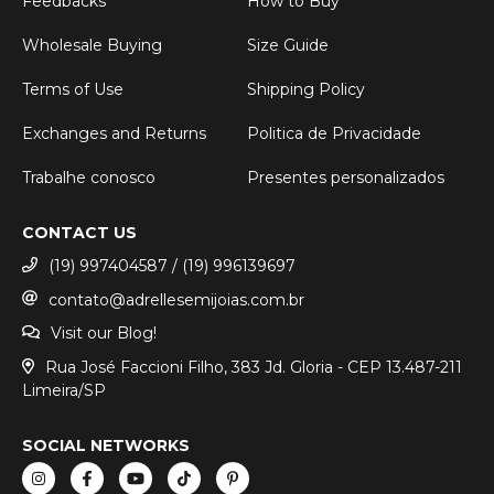
Feedbacks
How to Buy
Wholesale Buying
Size Guide
Terms of Use
Shipping Policy
Exchanges and Returns
Politica de Privacidade
Trabalhe conosco
Presentes personalizados
CONTACT US
(19) 997404587 / (19) 996139697
contato@adrellesemijoias.com.br
Visit our Blog!
Rua José Faccioni Filho, 383 Jd. Gloria - CEP 13.487-211
Limeira/SP
SOCIAL NETWORKS